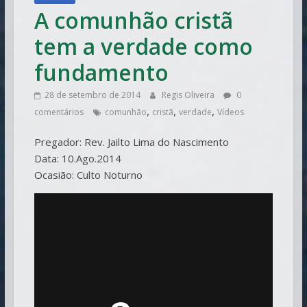
A comunhão cristã
tem a verdade como
fundamento
28 de setembro de 2014
Regis Oliveira
0
,
,
,
comentários
comunhão
cristã
verdade
Vídeos
Pregador: Rev. Jailto Lima do Nascimento
Data: 10.Ago.2014
Ocasião: Culto Noturno