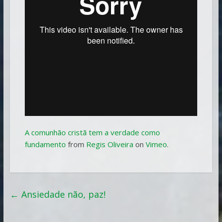
A comunhão cristã tem a verdade como
fundamento
from
Regis Oliveira
on
Vimeo
.
←
Ansiedade não, paz!