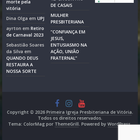
morte pela
DE CASAIS
vitória
MULHER
Dina Olga
em
UPJ
PRESBITERIANA
ayrton
em
Retiro
“CONFIANÇA EM
de Carnaval 2023
JESUS,
Sebastião Soares
ENTUSIASMO NA
da Silva
em
AÇÃO, UNIÃO
QUANDO DEUS
FRATERNAL”
RESTAURA A
NOSSA SORTE
Copyright © 2026
Primeira Igreja Presbiteriana de Vitória
.
Todos os direitos reservados.
Tema: ColorMag por
ThemeGrill
. Powered by
WordPress
.