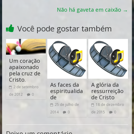
Não há gaveta em caixão
→
Você pode gostar também
Um coração
apaixonado
pela cruz de
Cristo.
As faces da
A glória da
2 de setembro
espiritualida
ressurreição
de 2012
0
de
de Cristo
25 de julho de
18 de dezembro
2014
0
de 2015
0
Deixe um comentário