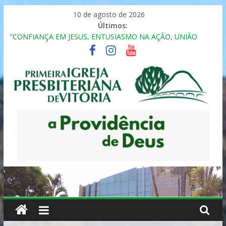
Pular
10 de agosto de 2026
para
Últimos:
o
“CONFIANÇA EM JESUS, ENTUSIASMO NA AÇÃO, UNIÃO
conteúdo
FRATERNAL”
Seminário da Família 2025
Formação em Inclusão, Ensino e Relacionamento com
Pessoas Atípicas
12º ENCONTRO DE CASAIS
MULHER PRESBITERIANA
Primeira
Igreja
Presbiteriana
de