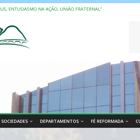
SUS, ENTUSIASMO NA AÇÃO, UNIÃO FRATERNAL”
a 2025
ão, Ensino e Relacionamento com Pessoas Atípicas
CASAIS
RIANA
SOCIEDADES
DEPARTAMENTOS
FÉ REFORMADA
C