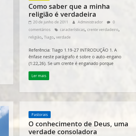
Como saber que a minha
religião é verdadeira
20 de junho de 2011
Administrador
0
,
,
comentários
características
crente verdadeiro
,
,
religião
Tiago
verdade
Referência: Tiago 1.19-27 INTRODUÇÃO 1. A
ênfase neste parágrafo é sobre o auto-engano
(1:22,26). Se um crente é enganado porque
Ler mais
Pastorais
O conhecimento de Deus, uma
verdade consoladora