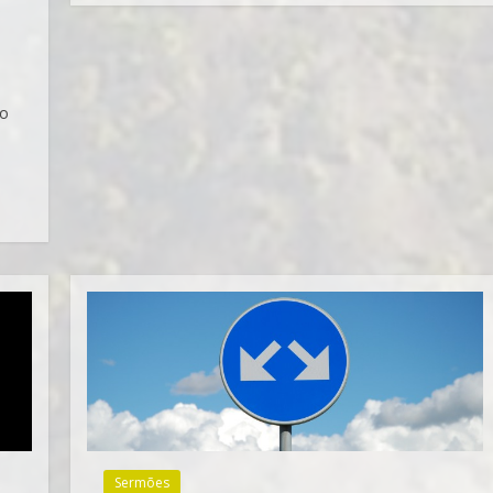
ão
Sermões