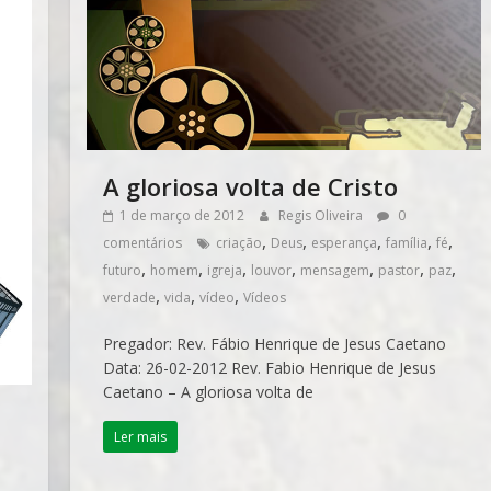
A gloriosa volta de Cristo
1 de março de 2012
Regis Oliveira
0
,
,
,
,
,
comentários
criação
Deus
esperança
família
fé
,
,
,
,
,
,
,
futuro
homem
igreja
louvor
mensagem
pastor
paz
,
,
,
verdade
vida
vídeo
Vídeos
Pregador: Rev. Fábio Henrique de Jesus Caetano
Data: 26-02-2012 Rev. Fabio Henrique de Jesus
Caetano – A gloriosa volta de
Ler mais