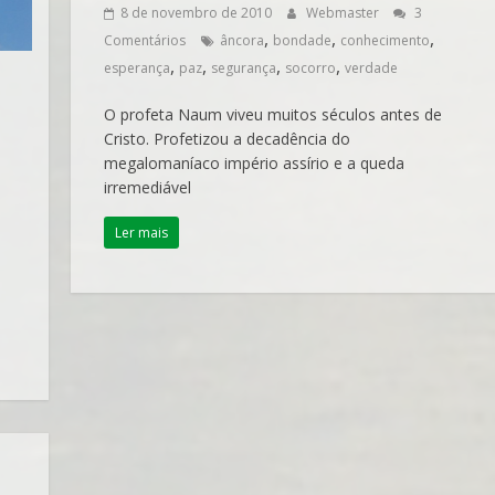
8 de novembro de 2010
Webmaster
3
,
,
,
Comentários
âncora
bondade
conhecimento
,
,
,
,
esperança
paz
segurança
socorro
verdade
O profeta Naum viveu muitos séculos antes de
Cristo. Profetizou a decadência do
megalomaníaco império assírio e a queda
irremediável
Ler mais