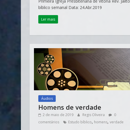
Primeira Igreja Presbiteriana de Vitória Rev. Ja
bíblico semanal Data: 24.Abr.2019
Ler mais
Áudios
Homens de verdade
2 de maio de 2019
Regis Oliveira
0
,
,
comentários
Estudo bíblico
homens
verdade