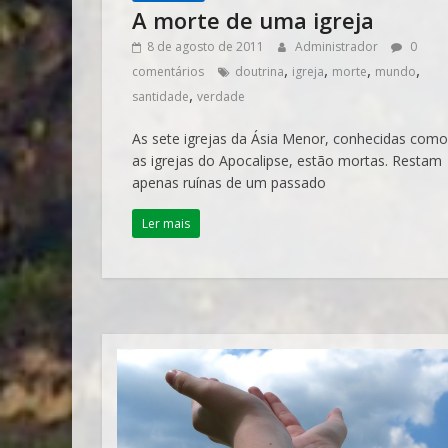
A morte de uma igreja
8 de agosto de 2011
Administrador
0
,
,
,
,
comentários
doutrina
igreja
morte
mundo
,
santidade
verdade
As sete igrejas da Ásia Menor, conhecidas como
as igrejas do Apocalipse, estão mortas. Restam
apenas ruínas de um passado
Ler mais