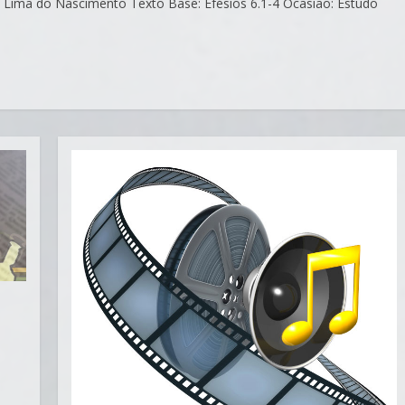
ilto Lima do Nascimento Texto Base: Efésios 6.1-4 Ocasião: Estudo