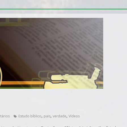
,
,
,
tários
Estudo bíblico
pais
verdade
Vídeos