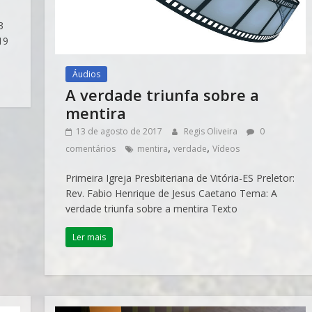
3
19
Áudios
A verdade triunfa sobre a
mentira
13 de agosto de 2017
Regis Oliveira
0
,
,
comentários
mentira
verdade
Vídeos
Primeira Igreja Presbiteriana de Vitória-ES Preletor:
Rev. Fabio Henrique de Jesus Caetano Tema: A
verdade triunfa sobre a mentira Texto
Ler mais