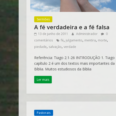
Sermões
A fé verdadeira e a fé falsa
13 de junho de 2011
Administrador
0
,
,
,
,
comentários
fé
julgamento
mentira
morte
,
,
piedade
salvação
verdade
Referência: Tiago 2.1-26 INTRODUÇÃO 1. Tiago
capítulo 2 é um dos textos mais importantes da
Bíblia. Muitos estudiosos da Bíblia
Ler mais
Pastorais