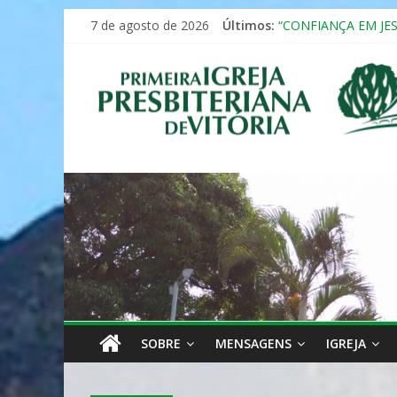
Pular
7 de agosto de 2026
Últimos:
“CONFIANÇA EM JE
para
Seminário da Famíli
o
Primeira
Formação em Inclus
conteúdo
12º ENCONTRO DE 
MULHER PRESBITE
Igreja
Presbiteriana
de
Vitória
SOBRE
MENSAGENS
IGREJA