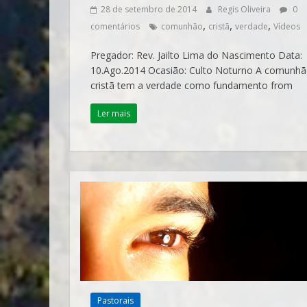
28 de setembro de 2014
Regis Oliveira
0
,
,
,
comentários
comunhão
cristã
verdade
Vídeos
Pregador: Rev. Jailto Lima do Nascimento Data:
10.Ago.2014 Ocasião: Culto Noturno A comunh
cristã tem a verdade como fundamento from
Ler mais
Pastorais