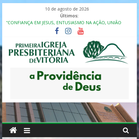
Pular
10 de agosto de 2026
para
Últimos:
o
“CONFIANÇA EM JESUS, ENTUSIASMO NA AÇÃO, UNIÃO
conteúdo
FRATERNAL”
Seminário da Família 2025
Formação em Inclusão, Ensino e Relacionamento com
Pessoas Atípicas
12º ENCONTRO DE CASAIS
MULHER PRESBITERIANA
Primeira
Igreja
Presbiteriana
de