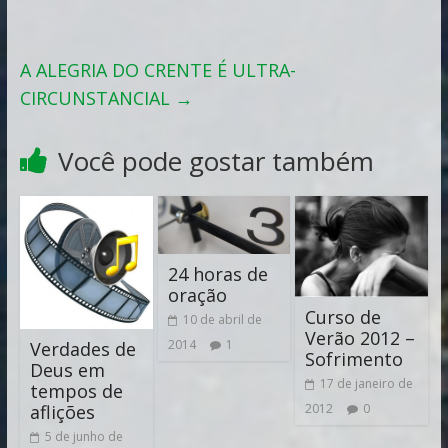
A ALEGRIA DO CRENTE É ULTRA-
CIRCUNSTANCIAL
→
Você pode gostar também
24 horas de
oração
Curso de
10 de abril de
Verão 2012 –
2014
1
Verdades de
Sofrimento
Deus em
17 de janeiro de
tempos de
aflições
2012
0
5 de junho de