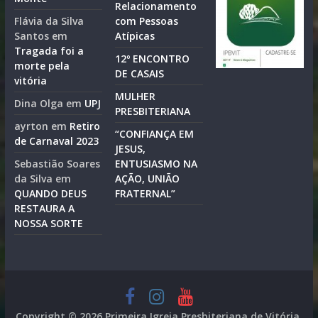
Relacionamento
Flávia da Silva
com Pessoas
Santos
em
Atípicas
Tragada foi a
12º ENCONTRO
morte pela
DE CASAIS
vitória
MULHER
Dina Olga
em
UPJ
PRESBITERIANA
ayrton
em
Retiro
“CONFIANÇA EM
de Carnaval 2023
JESUS,
Sebastião Soares
ENTUSIASMO NA
da Silva
em
AÇÃO, UNIÃO
QUANDO DEUS
FRATERNAL”
RESTAURA A
NOSSA SORTE
Copyright © 2026
Primeira Igreja Presbiteriana de Vitória
.