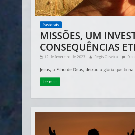
Pastorais
MISSÕES, UM INVES
CONSEQUÊNCIAS ET
12 de fevereiro de 2023
Regis Oliveira
0 co
Jesus, o Filho de Deus, deixou a glória que tin
Ler mais