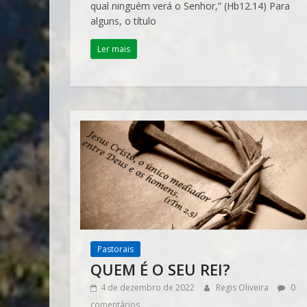
qual ninguém verá o Senhor,” (Hb12.14) Para
alguns, o título
Ler mais
Pastorais
QUEM É O SEU REI?
4 de dezembro de 2022
Regis Oliveira
0
comentários