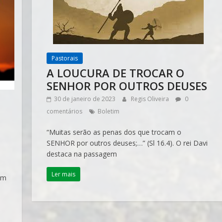
Pastorais
A LOUCURA DE TROCAR O
SENHOR POR OUTROS DEUSES
30 de janeiro de 2023
Regis Oliveira
0
comentários
Boletim
“Muitas serão as penas dos que trocam o
SENHOR por outros deuses;…” (Sl 16.4). O rei Davi
destaca na passagem
Ler mais
em