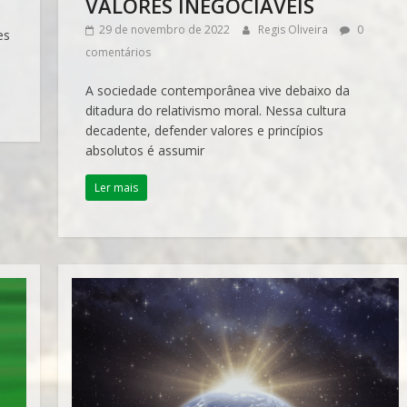
VALORES INEGOCIÁVEIS
29 de novembro de 2022
Regis Oliveira
0
es
comentários
A sociedade contemporânea vive debaixo da
ditadura do relativismo moral. Nessa cultura
decadente, defender valores e princípios
absolutos é assumir
Ler mais