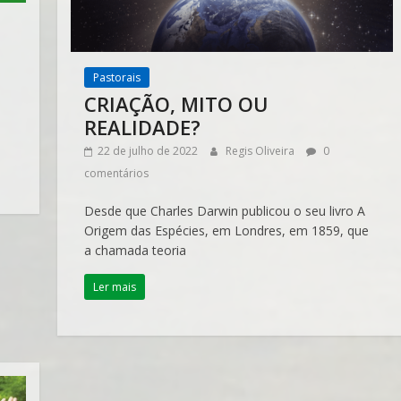
Pastorais
CRIAÇÃO, MITO OU
REALIDADE?
22 de julho de 2022
Regis Oliveira
0
comentários
Desde que Charles Darwin publicou o seu livro A
Origem das Espécies, em Londres, em 1859, que
a chamada teoria
Ler mais