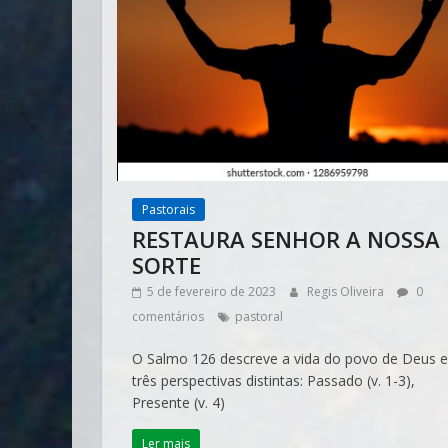
Pastorais
RESTAURA SENHOR A NOSSA
SORTE
5 de fevereiro de 2023
Regis Oliveira
0
comentários
pastoral
O Salmo 126 descreve a vida do povo de Deus 
três perspectivas distintas: Passado (v. 1-3),
Presente (v. 4)
Ler mais