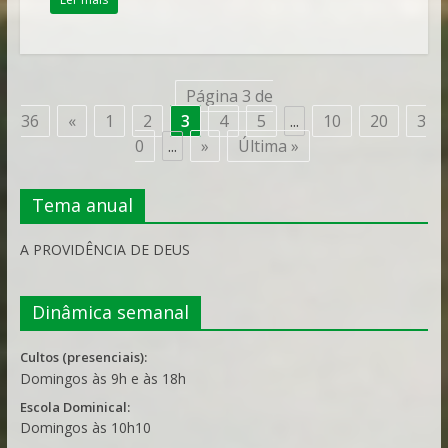
Página 3 de
36
«
1
2
3
4
5
...
10
20
3
0
...
»
Última »
Tema anual
A PROVIDÊNCIA DE DEUS
Dinâmica semanal
Cultos (presenciais):
Domingos às 9h e às 18h
Escola Dominical:
Domingos às 10h10