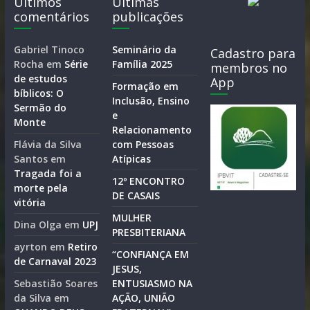
Últimos
Últimas
comentários
publicações
Gabriel Tinoco
Seminário da
Cadastro para
Rocha
em
Série
Família 2025
membros no
de estudos
App
Formação em
bíblicos: O
Inclusão, Ensino
Sermão do
e
Monte
Relacionamento
Flávia da Silva
com Pessoas
Santos
em
Atípicas
Tragada foi a
12º ENCONTRO
morte pela
DE CASAIS
vitória
MULHER
Dina Olga
em
UPJ
PRESBITERIANA
ayrton
em
Retiro
“CONFIANÇA EM
de Carnaval 2023
JESUS,
Sebastião Soares
ENTUSIASMO NA
da Silva
em
AÇÃO, UNIÃO