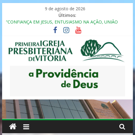
Pular
9 de agosto de 2026
para
Últimos:
o
“CONFIANÇA EM JESUS, ENTUSIASMO NA AÇÃO, UNIÃO
conteúdo
FRATERNAL”
Seminário da Família 2025
Formação em Inclusão, Ensino e Relacionamento com
Pessoas Atípicas
12º ENCONTRO DE CASAIS
MULHER PRESBITERIANA
Primeira
Igreja
Presbiteriana
de