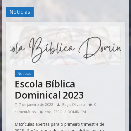
Vitória
Notícias
Notícias
Escola Bíblica
Dominical 2023
7 de janeiro de 2022
Regis Oliveira
0
,
comentários
ebd
ESCOLA DOMINICAL
Matrículas abertas para o primeiro trimestre de
2023. Serão oferecidos para os adultos quatro