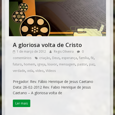
A gloriosa volta de Cristo
1 de março de 2012
Regis Oliveira
0
,
,
,
,
,
comentários
criação
Deus
esperança
família
fé
,
,
,
,
,
,
,
futuro
homem
igreja
louvor
mensagem
pastor
paz
,
,
,
verdade
vida
vídeo
Vídeos
Pregador: Rev. Fábio Henrique de Jesus Caetano
Data: 26-02-2012 Rev. Fabio Henrique de Jesus
Caetano – A gloriosa volta de
Ler mais